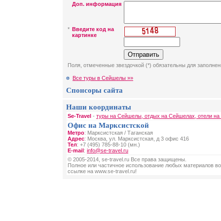
Доп. информация
*
Введите код на
картинке
Поля, отмеченные звездочкой (*) обязательны для заполнен
Все туры в Сейшелы »»
Спонсоры сайта
Наши координаты
Se-Travel
-
туры на Сейшелы, отдых на Сейшелах, отели н
Офис на Марксистской
Метро
: Марксистская / Таганская
Адрес
: Москва, ул. Марксистская, д 3 офис 416
Тел
: +7 (495) 785-88-10 (мн.)
E-mail
:
info@se-travel.ru
© 2005-2014, se-travel.ru Все права защищены.
Полное или частичное использование любых материалов во
ссылке на www.se-travel.ru!