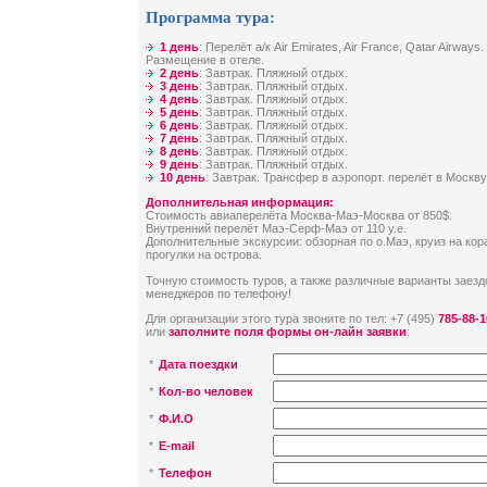
Программа тура:
1 день
: Перелёт а/к Air Emirates, Air France, Qatar Airways
Размещение в отеле.
2 день
: Завтрак. Пляжный отдых.
3 день
: Завтрак. Пляжный отдых.
4 день
: Завтрак. Пляжный отдых.
5 день
: Завтрак. Пляжный отдых.
6 день
: Завтрак. Пляжный отдых.
7 день
: Завтрак. Пляжный отдых.
8 день
: Завтрак. Пляжный отдых.
9 день
: Завтрак. Пляжный отдых.
10 день
: Завтрак. Трансфер в аэропорт. перелёт в Москву
Дополнительная информация:
Стоимость авиаперелёта Москва-Маэ-Москва от 850$.
Внутренний перелёт Маэ-Серф-Маэ от 110 у.е.
Дополнительные экскурсии: обзорная по о.Маэ, круиз на ко
прогулки на острова.
Точную стоимость туров, а также различные варианты заезд
менеджеров по телефону!
Для организации этого тура звоните по тел: +7 (495)
785-88-1
или
заполните поля формы он-лайн заявки
:
*
Дата поездки
*
Кол-во человек
*
Ф.И.О
*
E-mail
*
Телефон