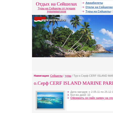
Отдых на Сейшелах
Авиабилеты
Отели на Сейшелах
Туры на Сейшелы от лучших
туроператоров
Туры на Сейшелы
(
Навигация
:
Сейшелы
/
туры
/ Тур о.Серф CERF ISLAND MAR
о.Серф CERF ISLAND MARINE PAR
Дата заездов: с 2.05.11 по 25.12.
Кол-во дней: 10
Оформить он-лайн заявку на это