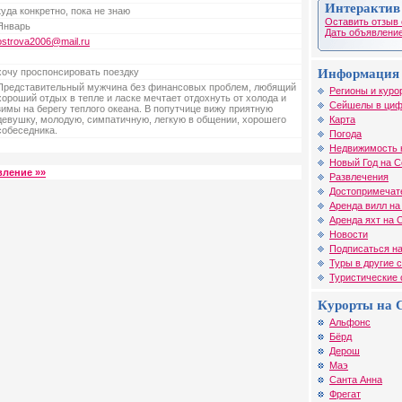
Интерактив
куда конкретно, пока не знаю
Оставить отзыв 
Январь
Дать объявление
ostrova2006@mail.ru
Информация 
хочу проспонсировать поездку
Представительный мужчина без финансовых проблем, любящий
Регионы и куро
хороший отдых в тепле и ласке мечтает отдохнуть от холода и
Сейшелы в циф
зимы на берегу теплого океана. В попутчице вижу приятную
Карта
девушку, молодую, симпатичную, легкую в общении, хорошего
собеседника.
Погода
Недвижимость 
Новый Год на 
вление »»
Развлечения
Достопримечат
Аренда вилл н
Аренда яхт на
Новости
Подписаться на
Туры в другие 
Туристические
Курорты на 
Альфонс
Бёрд
Дерош
Маэ
Санта Анна
Фрегат