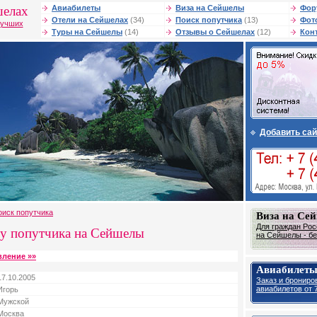
шелах
Авиабилеты
Виза на Сейшелы
Фор
Отели на Сейшелах
(34)
Поиск попутчика
(13)
Фот
лучших
Туры на Сейшелы
(14)
Отзывы о Сейшелах
(12)
Кон
Добавить сай
оиск попутчика
Виза на Се
Для граждан Рос
у попутчика на Сейшелы
на Сейшелы - бе
вление »»
Авиабилеты
17.10.2005
Заказ и брониро
авиабилетов от 7
Игорь
Мужской
Москва