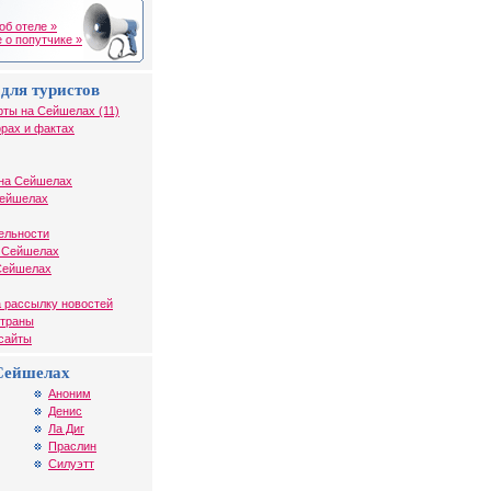
об отеле »
 о попутчике »
для туристов
рты на Сейшелах (11)
рах и фактах
на Сейшелах
Сейшелах
ельности
а Сейшелах
 Сейшелах
 рассылку новостей
страны
 сайты
Сейшелах
Аноним
Денис
Ла Диг
Праслин
Силуэтт