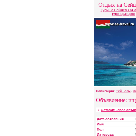
Отдых на Сей
Туры на Сейшелы от 
туроператоров
Навигация
:
Сейшелы
/
п
Объявление: ищ
Оставить свое объя
Дата обявления
Имя
Пол
Из города