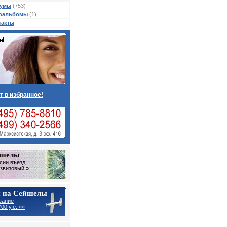
умы
(753)
оальбомы
(1)
такты
т в избранное!
йшелы
сии въезд
звизовый »
 на Сейшелы
вание
00 у.е. »»